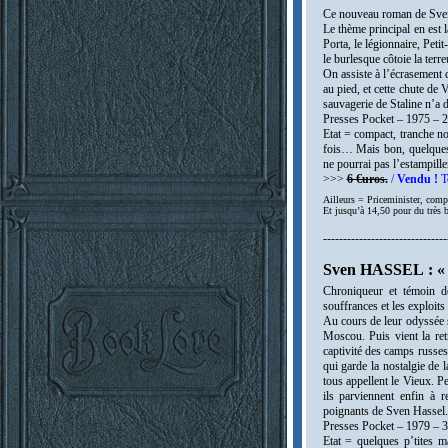
Ce nouveau roman de Sven 
Le thème principal en est 
Porta, le légionnaire, Peti
le burlesque côtoie la terre
On assiste à l’écrasement 
au pied, et cette chute de 
sauvagerie de Staline n’a 
Presses Pocket – 1975 – 
Etat = compact, tranche non 
fois…
Mais bon, quelques
ne pourrai pas l’estampill
>>>
6 €uros.
/
Vendu !
Te
Ailleurs = Priceminister, comp
Et jusqu’à 14,50 pour du très 
-------------------------------
Sven HASSEL : « J
Chroniqueur et témoin d
souffrances et les exploits 
Au cours de leur odyssée s
Moscou. Puis vient la retr
captivité des camps russes
qui garde la nostalgie de l
tous appellent le Vieux. P
ils parviennent enfin à r
poignants de Sven Hassel.
Presses Pocket – 1979 – 
Etat = quelques p’tites m