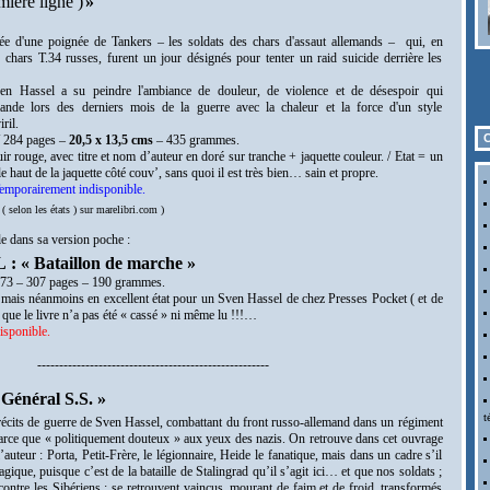
mière ligne )
»
ée d'une poignée de Tankers – les soldats des chars d'assaut allemands –
qui, en
 chars T.34 russes, furent un jour désignés pour tenter un raid suicide derrière les
n Hassel a su peindre l'ambiance de douleur, de violence et de désespoir qui
emande lors des derniers mois de la guerre avec la chaleur et la force d'un style
ril.
C
/ 284 pages –
20,5 x 13,5 cms
– 435 grammes.
uir rouge, avec titre et nom d’auteur en doré sur tranche + jaquette couleur. /
Etat = un
 le haut de la jaquette côté couv’, sans quoi il est très bien… sain et propre.
mporairement indisponible.
 ( selon les états ) sur marelibri.com )
e dans sa version poche :
: « Bataillon de marche
»
973 – 307 pages – 190 grammes.
 mais néanmoins en excellent état pour un Sven Hassel de chez Presses Pocket ( et de
 que le livre n’a pas été « cassé » ni même lu !!!…
disponible.
-----------------------------------------------------
Général S.S. »
t
écits de guerre de Sven Hassel, combattant du front russo-allemand dans un régiment
parce que « politiquement douteux » aux yeux des nazis. On retrouve dans cet ouvrage
l’auteur : Porta, Petit-Frère, le légionnaire, Heide le fanatique, mais dans un cadre s’il
agique, puisque c’est de la bataille de Stalingrad qu’il s’agit ici… et que nos soldats ;
ontre les Sibériens ; se retrouvent vaincus, mourant de faim et de froid, transformés