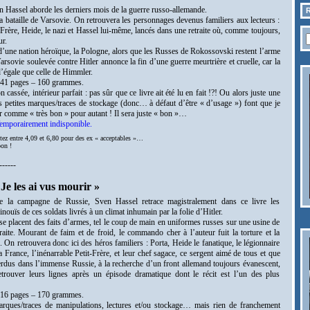
Hassel aborde les derniers mois de la guerre russo-allemande.
R
la bataille de Varsovie. On retrouvera les personnages devenus familiers aux lecteurs :
t-Frère, Heide, le nazi et Hassel lui-même, lancés dans une retraite où, comme toujours,
ur.
d’une nation héroïque, la Pologne, alors que les Russes de Rokossovski restent l’arme
Varsovie soulevée contre Hitler annonce la fin d’une guerre meurtrière et cruelle, car la
d’égale que celle de Himmler.
241 pages – 160 grammes.
cassée, intérieur parfait : pas sûr que ce livre ait été lu en fait !?!
Ou alors juste une
 petites marques/traces de stockage (donc… à défaut d’être « d’usage ») font que je
er comme « très bon » pour autant !
Il sera juste « bon »…
mporairement indisponible.
tez entre 4,09 et 6,80 pour des ex « acceptables »…
bon !
------
e les ai vus mourir »
e la campagne de Russie, Sven Hassel retrace magistralement dans ce livre les
inouïs de ces soldats livrés à un climat inhumain par la folie d’Hitler.
e placent des faits d’armes, tel le coup de main en uniformes russes sur une usine de
aite. Mourant de faim et de froid, le commando cher à l’auteur fuit la torture et la
. On retrouvera donc ici des héros familiers : Porta, Heide le fanatique, le légionnaire
a France, l’inénarrable Petit-Frère, et leur chef sagace, ce sergent aimé de tous et que
erdus dans l’immense Russie, à la recherche d’un front allemand toujours évanescent,
etrouver leurs lignes après un épisode dramatique dont le récit est l’un des plus
316 pages – 170 grammes.
arques/traces de manipulations, lectures et/ou stockage… mais rien de franchement