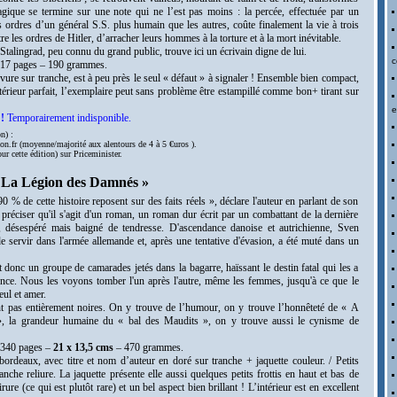
ragique se termine sur une note qui ne l’est pas moins : la percée, effectuée par un
 ordres d’un général S.S. plus humain que les autres, coûte finalement la vie à trois
tre les ordres de Hitler, d’arracher leurs hommes à la torture et à la mort inévitable.
 Stalingrad, peu connu du grand public, trouve ici un écrivain digne de lui.
c
317 pages – 190 grammes.
rvure sur tranche, est à peu près le seul « défaut » à signaler ! Ensemble bien compact,
intérieur parfait, l’exemplaire peut sans problème être estampillé comme bon+ tirant sur
e
!
Temporairement indisponible.
n) :
on.fr (moyenne/majorité aux alentours de 4 à 5 €uros ).
r cette édition) sur Priceminister.
La Légion des Damnés »
0 % de cette histoire reposent sur des faits réels », déclare l'auteur en parlant de son
en préciser qu'il s'agit d'un roman, un roman dur écrit par un combattant de la dernière
, désespéré mais baigné de tendresse. D'ascendance danoise et autrichienne, Sven
de servir dans l'armée allemande et, après une tentative d'évasion, a été muté dans un
donc un groupe de camarades jetés dans la bagarre, haïssant le destin fatal qui les a
ence. Nous les voyons tomber l'un après l'autre, même les femmes, jusqu'à ce que le
eul et amer.
t pas entièrement noires. On y trouve de l’humour, on y trouve l’honnêteté de « A
», la grandeur humaine du « bal des Maudits », on y trouve aussi le cynisme de
/ 340 pages –
21 x 13,5 cms
– 470 grammes.
 bordeaux, avec titre et nom d’auteur en doré sur tranche + jaquette couleur. /
Petits
anche reliure. La jaquette présente elle aussi quelques petits frottis en haut et bas de
ure (ce qui est plutôt rare) et un bel aspect bien brillant ! L’intérieur est en excellent