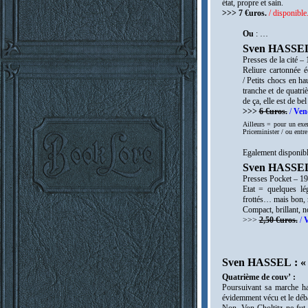
état, propre et sain.
>>> 7 €uros.
/ disponible
Ou
: …
Sven HASSEL 
Presses de la cité –
Reliure cartonnée é
/
Petits chocs en hau
tranche et de quatri
de ça, elle est de bel
>>>
6 €uros.
/
Ven
Ailleurs = pour un exe
Priceminister / ou entre
Egalement disponibl
Sven HASSEL 
Presses Pocket – 1
Etat = quelques lé
frottés… mais bon, r
Compact, brillant, no
>>>
2,50
€uros.
/
V
Sven HASSEL : « 
Quatrième de couv’ :
Poursuivant sa marche ha
évidemment vécu et le déba