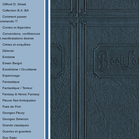
Clifford D. Simak
Collection B.A.-BA
Comment passer
ommande !?
Contes et légendes
Conventions, conférences
t manifestations diverse
Crimes et enquêtes
Détente
Erotisme
Erwan Bergot
Esotérisme / Occultisme
Espionnage
Fantastique
Fantastique / Terreur
Fantasy & Heroic Fantasy
Fleuve Noir Anticipation
Frais de Port
Georges Fleury
Georges Simenon
Grands classiques
Guerres et guerriers
Guy Sajer