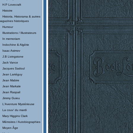
H.P Lovecraft
Histoire
Historia, Historama & autres
agazines historiques
Humour
Illustrations / Illustrateurs
In memoriam
Indochine & Algérie
Isaac Asimov
J.B Livingstone
Jack Vance
Jacques Sadoul
Jean Lartéguy
Jean Mabire
Jean Markale
Jean Raspail
Jimmy Guieu
L'Aventure Mystérieuse
La couv' du mardi
Mary Higgins Clark
Mémoires / Autobiographies
Moyen Âge