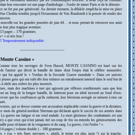
pas le bienfaiteur annoncé par les communiqués officiels. Il avait reçu de Himmler
elate leur rencontre est une page d'anthologie – l'ordre de miner Paris et de le détruire.
ais ce ne fut pas par générosité. Au dernier moment, la débâcle empêcha la mise en place
t Von Choltitz trembla jusqu'à l'écrasement de Von Rundstedt à la pensée de rendre des
O
mission.
e nouvelle sur les grandes journées de juin 44… et nous permet de retrouver nos amis
 leur plus tragique aventure.
313 pages – 170 grammes.
+ » et très bon !
!
Temporairement indisponible.
-------------------------------------
Monte Cassino »
Comme tous les ouvrages de Sven Hassel, MONTE CASSINO est basé sur les
e l'auteur qui décrit la bataille de titans dont l'enjeu était le célèbre monastère.
e qui fut appelé le « Verdun de la Seconde Guerre mondiale ». Dans cet univers
 jeunes gens qui ont subi dès leur enfance un entraînement intensif dans le seul but de
s à obéir aux ordres les plus insensés.
es, mais des machines à tuer qui agissent par réflexes conditionnés sans que leur
é
Tout au long de la longue bataille, ils lutteront pour un idéal incrusté au fond d'eux-
voir que les souffrances qu'ils endurent, leur héroïsme aveugle ne mènent à rien car
nés.
essions, qui se dresse comme une accusation implacable contre la guerre et la dictature,
 les mots du général nordiste Sherman qui déclarait après le succès de ses armées dans
« La guerre me fatigue et me rend malade. La mort glorieuse des combattants est une
 n'y a que ceux qui n'ont jamais tiré un coup de feu ou entendu les gémissements des
aille pour réclamer de la vengeance et du sang. La guerre, c'est l'enfer ! ».
314 pages ( volume double ) – 180 grammes.
es » (ou « très fines nervures », plutôt, le terme est plus juste !) sur la tranche,