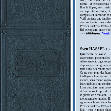
Non, Von Choltitz ne fut 
même – et le chapitre qui r
Il ne le fit pas, soit : m
du dispositif meurtrier, e
comptes sur l'échec de sa 
Voilà qui jette une lumièr
des précédents romans dans
Presses Pocket – 1978 – 
Bel exemplaire, entre « bon
>>>
2,80 €uros.
/
Vendu 
Sven HASSEL : « 
Quatrième de couv’ :
expériences personnelles d
Affrontement, gigantesqu
d'apocalypse, un groupe de
faire d'eux des robots prêt
Ce ne sont plus des homm
intelligence intervienne. 
mêmes, sans même s'aperce
leurs mobiles sont condam
Livre dur, âpre, sans conc
et l'on pourrait reprendre
la guerre de Sécession : 
monumentale stupidité. Il
agonisants le soir d'une bat
Presses Pocket – 1975 – 
Etat : trois « micro-pliur