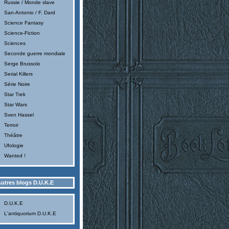
Russie / Monde slave
San-Antonio / F. Dard
Science Fantasy
Science-Fiction
Sciences
Seconde guerre mondiale
Serge Brussolo
Serial Killers
Série Noire
Star Trek
Star Wars
Sven Hassel
Terroir
Théâtre
Ufologie
Wanted !
utres blogs D.U.K.E
D.U.K.E
L'antiquorium D.U.K.E