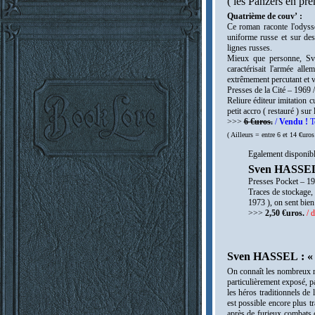
( les Panzers en pre
Quatrième de couv’ :
Ce roman raconte l'odyss
uniforme russe et sur des
lignes russes.
Mieux que personne, Sve
caractérisait l'armée all
extrêmement percutant et vi
Presses de la Cité – 1969 
Reliure éditeur imitation c
petit accro ( restauré ) sur
>>>
6
€uros.
/
Vendu !
Te
( Ailleurs = entre 6 et 14 €uros
Egalement disponibl
Sven HASSEL 
Presses Pocket – 1
Traces de stockage,
1973 ), on sent bien
>>>
2,50
€uros.
/ 
Sven HASSEL : « 
On connaît les nombreux r
particulièrement exposé, 
les héros traditionnels de 
est possible encore plus tr
après de furieux combats c