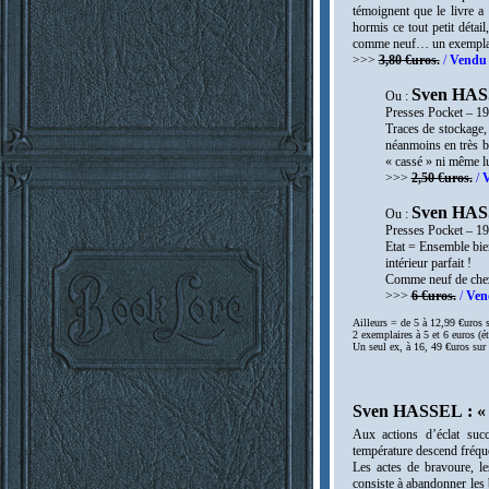
témoignent que le livre a 
hormis ce tout petit détail
comme neuf… un exemplaire
>>>
3,80 €uros.
/
Vendu 
Sven HASS
Ou :
Presses Pocket – 1
Traces de stockage, 
néanmoins en très b
« cassé » ni même l
>>>
2,50 €uros.
/
V
Sven HASS
Ou :
Presses Pocket – 1
Etat = Ensemble bien
intérieur parfait !
Comme neuf de chez 
>>>
6 €uros.
/
Ven
Ailleurs = de 5 à 12,99 €uros s
2 exemplaires à 5 et 6 euros (é
Un seul ex, à 16, 49 €uros sur
Sven HASSEL : « C
Aux actions d’éclat succ
température descend fréq
Les actes de bravoure, le
consiste à abandonner les 