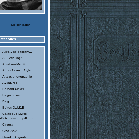
Me contacter
atégories
A lire... en passant...
A.E Van Vogt
Abraham Merritt
Arthur Conan Doyle
Arts et photographie
Aventures
Bernard Clavel
Biographies
Blog
Boîtes D.U.K.E
Catalogue Livres -
éléchargement .pdf .doc
Cinéma
Cizia Zykë
Claude Seignolle