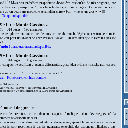
été lu ! Mais son précédent propriétaire devait être quelqu’un de très soigneux, car
, le livre est quasi-parfait ! Plats bien brillants, ensemble rigide et compact, intérieur
 qu’on peut sans problème estampiller entre « bon+ », avec un gros «+» !!!
!
Temp. indisponible.
EL : « Monte Cassino »
973 – 314 pages – 190 grammes.
petites pliures en haut et bas de couv’ et bas de tranche légèrement « frottée », mais
on état pour un Hassel de chez Presses Pocket ! On sent bien que le livre n’a pas été
u !
endu !
Temporairement indisponible.
EL : « Monte Cassino »
975 – 314 pages – 180 grammes.
 compact ne souffrant d’aucune déformation, plats bien brillants, tranche non cassée,
comme neuf !!! Très certainement jamais lu !!!
du !
Temporairement indisponible.
ur Priceminister.
tats « correct / moyen ») sur auxcentmillebouquins
 abebooks.fr / Un seul exemplaire, à 19,90 €uros sur Amazon.fr
---------------------------------------------------
A
onseil de guerre »
èdent les retraites des combattants traqués, faméliques, dans les steppes où la
uemment au-dessous de 50°C.
s décisions prises dans des situations désespérées, quand la seule chance de salut
blessés, sont récompensés par les jugements expéditifs des tribunaux militaires d’une