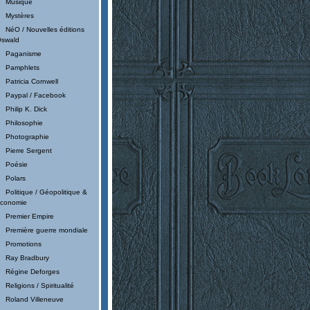
Musique
Mystères
NéO / Nouvelles éditions
swald
Paganisme
Pamphlets
Patricia Cornwell
Paypal / Facebook
Philip K. Dick
Philosophie
Photographie
Pierre Sergent
Poésie
Polars
Politique / Géopolitique &
conomie
Premier Empire
Première guerre mondiale
Promotions
Ray Bradbury
Régine Deforges
Religions / Spiritualité
Roland Villeneuve