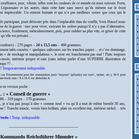
 souffrance, peur, vilenie, telles sont les couleurs de ce monde où nous suivons Porta,
S
e Légionnaire et les autres, dans cette lutte sans merci qu’ils mènent sur le front
emi impitoyable. Un ennemi humain et qui n’a pas meilleurs sosies que ceux qui le
tôt participant, jouet dérisoire pris dans l’implacable étau du conflit, Sven Hassel nous
 de la guerre : tuer pour vivre, exécuter les ordres puisqu’il n’y a pas d’alternative,
cience, froidement, méticuleusement, puis, pour oublier au plus vite, se griser de cette
e qu’elle est précaire…
 couleurs) – 270 pages –
24 x 15,5 cms
– 460 grammes.
rement talés-cornées + quelques salissures sur les tranches papier… et c’est dommage,
uts « de stockage et manipulations », le reste est franchement pas mal ! Plats toujours
n cassée, intérieur propre et sain (sans même parler d’une SUPERBE illustration de
sympa !!!…
P
!
Temporairement indisponible.
 sur Priceminister pour des exemplaires juste "moyens" (pliure(s) sur couv’, taches, etc.),
30 € pour
-rare-book.com / 8 à 16 € sur abebooks.fr.
e en version poche :
 « Conseil de guerre »
986 – 319 pages – 170 grammes.
b
at, je n’irai pas jusqu’à dire « comme neuf » vu qu’il a tout de même bientôt 30 ans,
mme !
Tranche intacte, vernis bien brillant, plats en excellent état, intérieur nickel… très
endu !
Temp. indisponible.
--------------------------------------------------------
 Kommando Reichsführer Himmler »