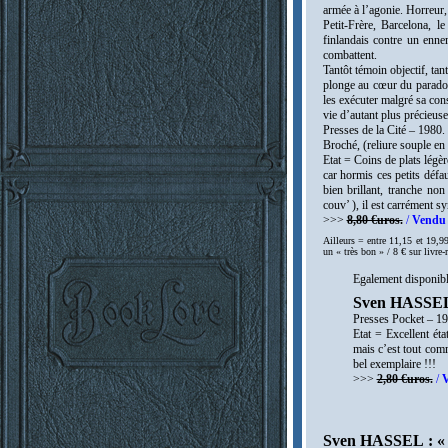
armée à l’agonie.
Horreur,
Petit-Frère, Barcelona, l
finlandais contre un enn
combattent.
Tantôt témoin objectif, tan
plonge au cœur du paradoxe
les exécuter malgré sa cons
vie d’autant plus précieus
Presses de la Cité – 1980.
Broché, (reliure souple en
Etat = Coins de plats légè
car hormis ces petits défa
bien brillant, tranche no
couv’ ), il est carrément 
>>>
8,80 €uros.
/
Vendu 
Ailleurs = entre 11,15 et 19,99
un « très bon » / 8 € sur livre
Egalement disponibl
Sven HASSEL :
Presses Pocket – 1
Etat = Excellent ét
mais c’est tout co
bel exemplaire !!!
>>>
2,80 €uros.
/
V
Sven HASSEL : «