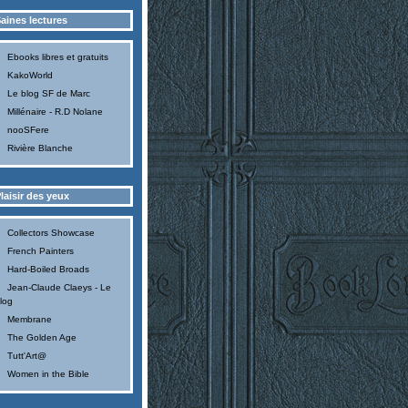
aines lectures
Ebooks libres et gratuits
KakoWorld
Le blog SF de Marc
Millénaire - R.D Nolane
nooSFere
Rivière Blanche
laisir des yeux
Collectors Showcase
French Painters
Hard-Boiled Broads
Jean-Claude Claeys - Le
log
Membrane
The Golden Age
Tutt'Art@
Women in the Bible