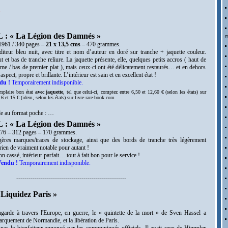
.
: « La Légion des Damnés »
m
 1961 / 340 pages –
21 x 13,5 cms
– 470 grammes.
diteur bleu nuit, avec titre et nom d’auteur en doré sur tranche + jaquette couleur.
t et bas de tranche reliure. La jaquette présente, elle, quelques petits accros ( haut de
ème / bas de premier plat ), mais ceux-ci ont été délicatement restaurés… et en dehors
 aspect, propre et brillante. L’intérieur est sain et en excellent état !
du !
Temporairement indisponible.
mplaire bon état
avec jaquette
, tel que celui-ci, comptez entre 6,50 et 12,60 € (selon les états) sur
 6 et 15 € (idem, selon les états) sur livre-rare-book.com
e au format poche
: …
: « La Légion des Damnés »
976 – 312 pages – 170 grammes.
gères marques/traces de stockage, ainsi que des bords de tranche très légèrement
ien de vraiment notable pour autant !
n cassé, intérieur parfait… tout à fait bon pour le service !
endu !
Temporairement indisponible.
------------------------------------------------------
Liquidez Paris »
garde à travers l'Europe, en guerre, le « quintette de la mort » de Sven Hassel a
rquement de Normandie, et la libération de Paris.