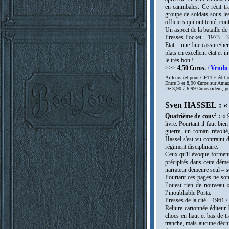
en cannibales. Ce récit t
groupe de soldats sous les
officiers qui ont tenté, con
Un aspect de la bataille de
Presses Pocket – 1973 – 
Etat = une fine cassure/ne
plats en excellent état et 
le très bon !
>>>
4,50
€uros.
/
Vendu 
Ailleurs (et pour CETTE éditio
Entre 3 et 8,90 €uros sur Amaz
De 3,90 à 6,99 €uros (idem, pou
Sven HASSEL : « 
Quatrième de couv’ :
« 9
livre. Pourtant il faut bi
guerre, un roman révolté
Hassel s'est vu contraint 
régiment disciplinaire.
Ceux qu'il évoque forment 
précipités dans cette dém
narrateur demeure seul – s
Pourtant ces pages ne son
l’ouest rien de nouveau 
l’inoubliable Porta.
Presses de la cité – 1961 
Reliure cartonnée éditeur
chocs en haut et bas de tr
tranche, mais aucune déchir