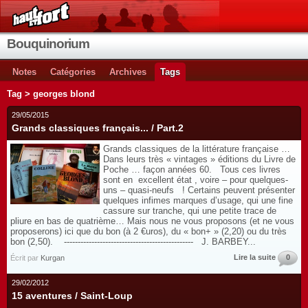
Bouquinorium
Notes
Catégories
Archives
Tags
Tag > georges blond
29/05/2015
Grands classiques français... / Part.2
Grands classiques de la littérature française …
Dans leurs très « vintages » éditions du Livre de
Poche … façon années 60. Tous ces livres
sont en excellent état , voire – pour quelques-
uns – quasi-neufs ! Certains peuvent présenter
quelques infimes marques d’usage, qui une fine
cassure sur tranche, qui une petite trace de
pliure en bas de quatrième… Mais nous ne vous proposons (et ne vous
proposerons) ici que du bon (à 2 €uros), du « bon+ » (2,20) ou du très
bon (2,50). ----------------------------------------------- J. BARBEY...
Lire la suite
0
Écrit par
Kurgan
29/02/2012
15 aventures / Saint-Loup