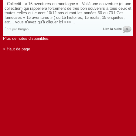
Collectif : « 15 aventures en montagne » Voilà une couverture (et une
collection) qui rappellera forcément de très bon souvenirs à tous ceux et
toutes celles qui eurent 10/12 ans durant les années 60 ou 70 ! Ces
fameuses « 15 aventures » ( ou 15 histoires, 15 récits, 15 enquêtes,
etc… vous n’avez qu’à cliquer ici >>>...
Lire la suite
0
Écrit par
Kurgan
Plus de notes disponibles.
> Haut de page